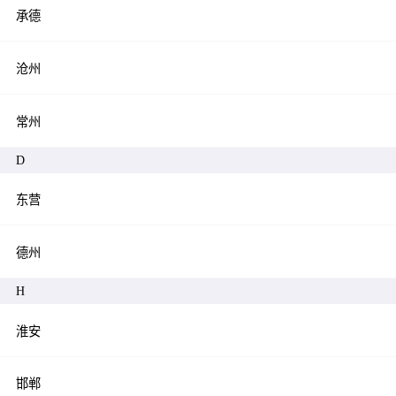
承德
沧州
常州
D
东营
德州
H
淮安
邯郸