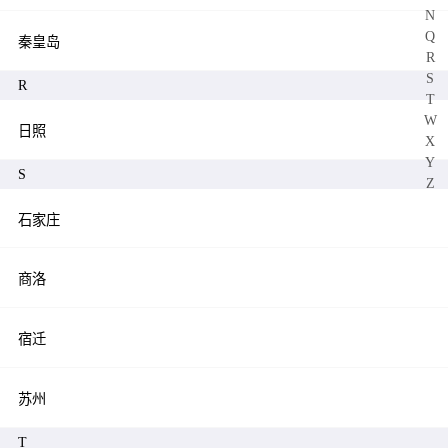
N
Q
秦皇岛
R
S
R
T
W
日照
X
Y
S
Z
石家庄
商洛
宿迁
苏州
T