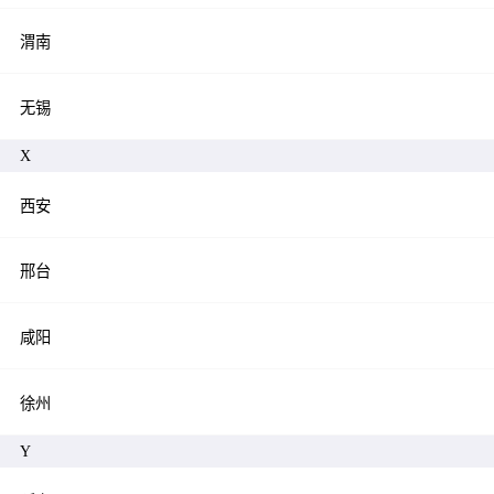
渭南
无锡
X
西安
邢台
咸阳
徐州
Y