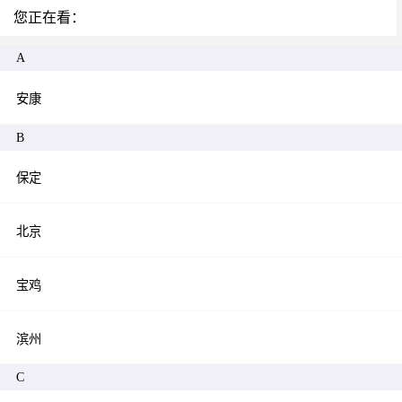
您正在看：
热门城市
A
安康
B
保定
北京
宝鸡
滨州
C