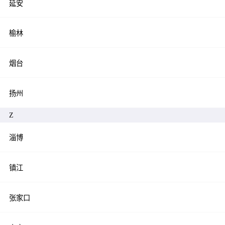
延安
榆林
烟台
扬州
Z
淄博
镇江
张家口