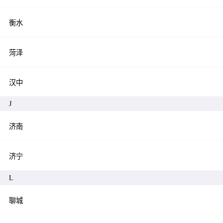
衡水
菏泽
汉中
J
济南
济宁
L
聊城